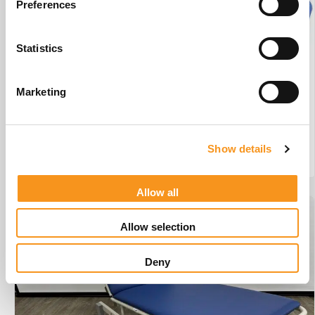
Preferences
Statistics
Wesseling Basix 3 Elite #W1
Marketing
€
3.442,45
Show details
BESTEL NU!
Allow all
Allow selection
Deny