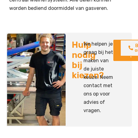
worden bediend doormiddel van gasveren.
Hulp
We helpen je
Neem
B
contac
o
graag bij het
nodig
op
maken van
bij
de juiste
kiezen?
keuze. Neem
contact met
ons op voor
advies of
vragen.