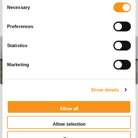
€
945,00
€
1.450,00
Consent
Necessary
Selection
BESTEL NU!
BESTEL NU!
Preferences
Statistics
Marketing
Show details
Wesseling Praxis 2 Elite
Enraf Nonius 4 #3
#63
€
1.495,00
Allow all
€
1.495,00
Allow selection
BESTEL NU!
BESTEL NU!