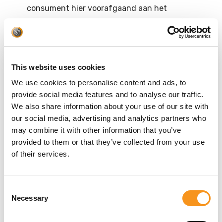
consument hier voorafgaand aan het
bestelproces op duidelijke wijze over heeft
geïnformeerd, een bestelling van meerdere
producten met een verschillende levertijd
weigeren.
This website uses cookies
als de levering van een product bestaat uit
We use cookies to personalise content and ads, to
verschillende zendingen of onderdelen: de dag
provide social media features and to analyse our traffic.
waarop de consument, of een door hem
We also share information about your use of our site with
aangewezen derde, de laatste zending of het
our social media, advertising and analytics partners who
laatste onderdeel heeft ontvangen.
may combine it with other information that you’ve
bij overeenkomsten voor regelmatige levering
provided to them or that they’ve collected from your use
of their services.
van producten gedurende een bepaalde periode:
de dag waarop de consument, of een door hem
aangewezen derde, het eerste product heeft
Consent
ontvangen.
Necessary
Selection
Bij diensten en digitale inhoud die niet op een