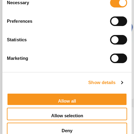
Necessary
Selection
Preferences
Statistics
Marketing
Wesseling Basix 3 Elite #W1
€
3.442,45
Show details
BESTEL NU!
Allow all
Allow selection
Merivaara 2 #23
Deny