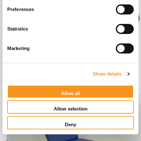
Preferences
Statistics
Marketing
Wesseling Basix 3 Elite #W1
€
3.442,45
Show details
BESTEL NU!
Allow all
Allow selection
Deny