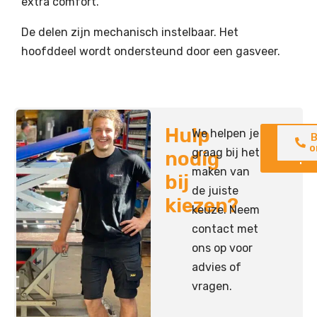
extra comfort.
De delen zijn mechanisch instelbaar. Het
hoofddeel wordt ondersteund door een gasveer.
Hulp
We helpen je
Neem
B
contac
o
graag bij het
nodig
op
maken van
bij
de juiste
kiezen?
keuze. Neem
contact met
ons op voor
advies of
vragen.