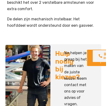
beschikt het over 2 verstelbare armsteunen voor
extra comfort.
De delen zijn mechanisch instelbaar. Het
hoofddeel wordt ondersteund door een gasveer.
Hulp
We helpen je
Neem
B
contac
o
graag bij het
nodig
op
maken van
bij
de juiste
kiezen?
keuze. Neem
contact met
ons op voor
advies of
vragen.