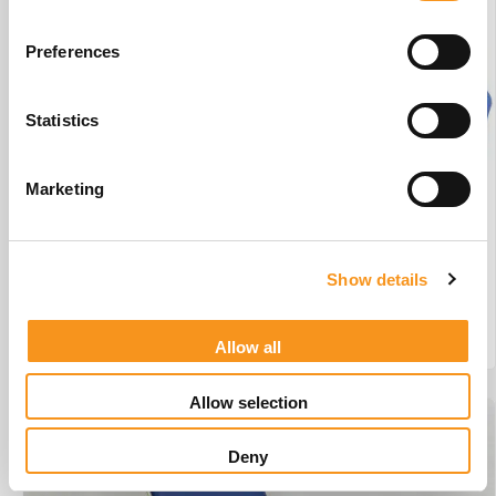
Preferences
Statistics
Marketing
Wesseling Basix 3 Elite #W1
€
3.442,45
Show details
BESTEL NU!
Allow all
Allow selection
Deny