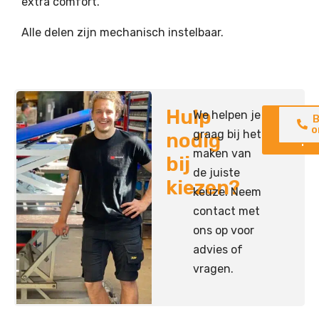
extra comfort.
Alle delen zijn mechanisch instelbaar.
Hulp
We helpen je
Neem
B
contac
o
graag bij het
nodig
op
maken van
bij
de juiste
kiezen?
keuze. Neem
contact met
ons op voor
advies of
vragen.