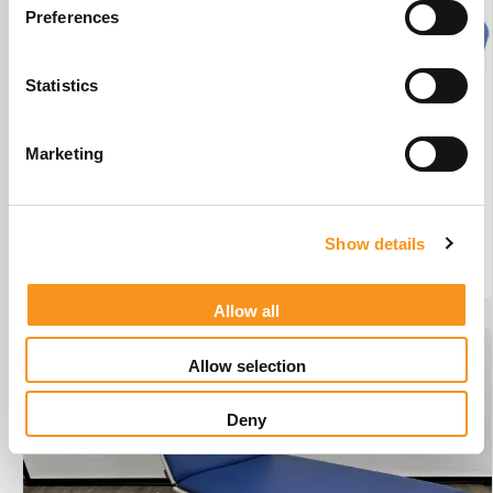
Preferences
Statistics
Marketing
Wesseling Basix 3 Elite #W1
€
3.442,45
Show details
BESTEL NU!
Allow all
Allow selection
Deny