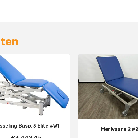
cten
sseling Basix 3 Elite #W1
Merivaara 2 #
€
3.442,45