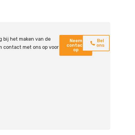
g bij het maken van de
Neem
Bel
contact
ons
m contact met ons op voor
op