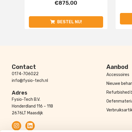
€
875,00
BESTEL NU!
Contact
Aanbod
0174-706022
Accessoires
info@fysio-tech.nl
Nieuwe behan
Adres
Refurbished 
Fysio-Tech B.V.
Oefenmateri
Honderdland 116 – 118
Verbruiksarti
2676LT Maasdijk