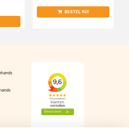
BESTEL NU!
dehands
ehands