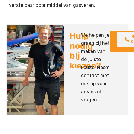
verstelbaar door middel van gasveren.
Hulp
We helpen je
Neem
B
contac
o
graag bij het
nodig
op
maken van
bij
de juiste
kiezen?
keuze. Neem
contact met
ons op voor
advies of
vragen.