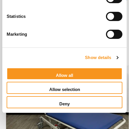
Statistics
Wesseling Basix 3 Elite #W1
Marketing
€
3.442,45
Show details
BESTEL NU!
Allow all
Allow selection
Deny