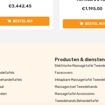
€
3.442,45
€
1.195,00
BESTEL NU!
BESTEL NU!
Producten & diensten
Elektrische Massagetafel Twee
deltafels
Facecovers
behandeltafels
Inklapbare Massagetafel Tweed
aal
Massagestoel Tweedehands
kelen
Massagetafel Accessoires
Tweedehands Behandeltafel