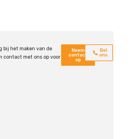
g bij het maken van de
Neem
Bel
contact
ons
m contact met ons op voor
op