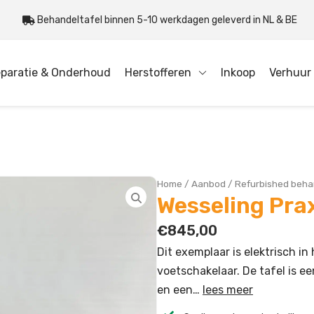
Behandeltafel binnen 5-10 werkdagen geleverd in NL & BE
paratie & Onderhoud
Herstofferen
Inkoop
Verhuur
Home
/
Aanbod
/
Refurbished beha
Wesseling Prax
€
845,00
Dit exemplaar is elektrisch i
voetschakelaar. De tafel is 
en een…
lees meer