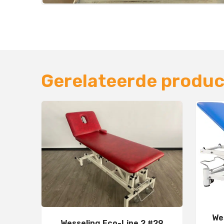
Gerelateerde produ
We
Wesseling Eco-Line 2 #29