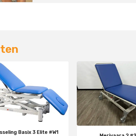
cten
sseling Basix 3 Elite #W1
Merivaara 2 #