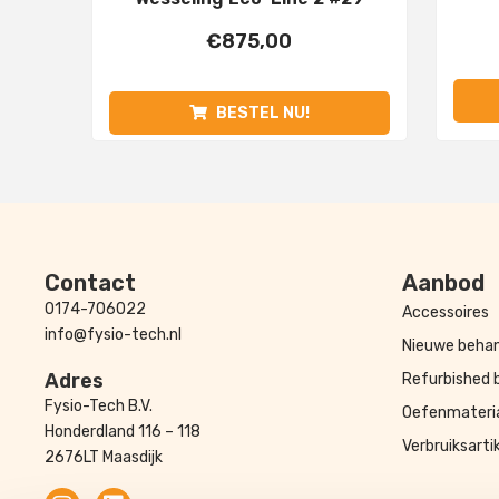
€
875,00
BESTEL NU!
Contact
Aanbod
0174-706022
Accessoires
info@fysio-tech.nl
Nieuwe behan
Adres
Refurbished 
Fysio-Tech B.V.
Oefenmateri
Honderdland 116 – 118
Verbruiksarti
2676LT Maasdijk