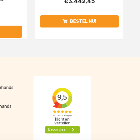
€
3.442,45
BESTEL NU!
dehands
ehands