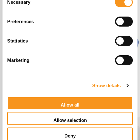
Necessary
Selection
Preferences
Statistics
Marketing
Wesseling Basix 3 Elite #W1
Show details
€
3.442,45
Allow all
BESTEL NU!
Allow selection
Deny