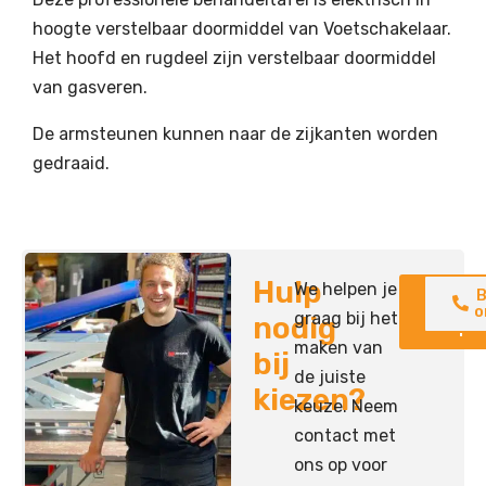
hoogte verstelbaar doormiddel van Voetschakelaar.
Het hoofd en rugdeel zijn verstelbaar doormiddel
van gasveren.
De armsteunen kunnen naar de zijkanten worden
gedraaid.
Hulp
We helpen je
Neem
B
contac
o
graag bij het
nodig
op
maken van
bij
de juiste
kiezen?
keuze. Neem
contact met
ons op voor