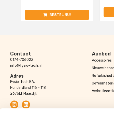
BESTEL NU!
Contact
Aanbod
0174-706022
Accessoires
info@fysio-tech.nl
Nieuwe behan
Adres
Refurbished 
Fysio-Tech B.V.
Oefenmateri
Honderdland 116 – 118
Verbruiksarti
2676LT Maasdijk