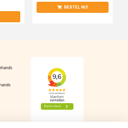
BESTEL NU!
dehands
ehands