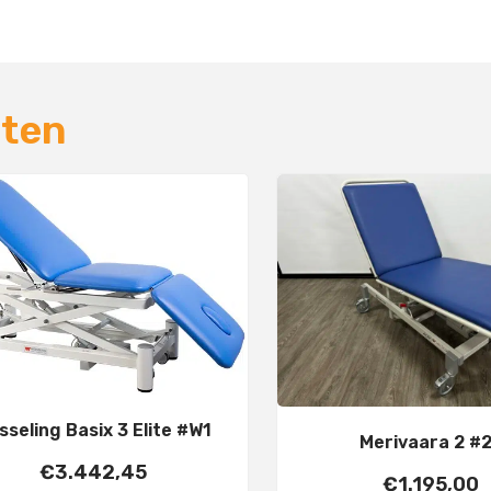
cten
sseling Basix 3 Elite #W1
Merivaara 2 #
€
3.442,45
€
1.195,00