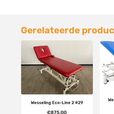
Gerelateerde produ
We
Wesseling Eco-Line 2 #29
€
875,00