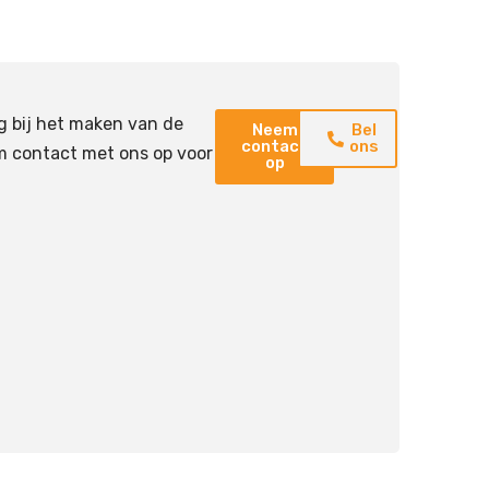
g bij het maken van de
Neem
Bel
contact
ons
m contact met ons op voor
op