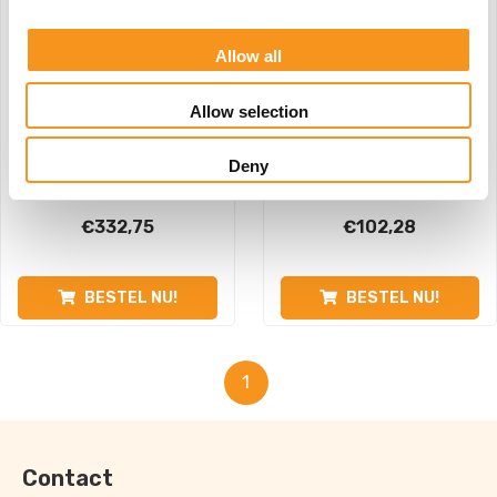
Allow all
Allow selection
Deny
Finn Met Ringbediening
Tabouret Saar
€
332,75
€
102,28
BESTEL NU!
BESTEL NU!
1
Contact