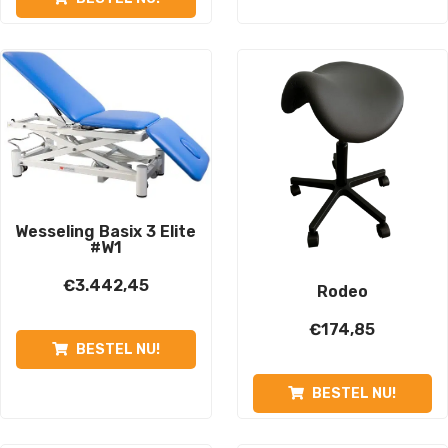
Wesseling Basix 3 Elite
#W1
€
3.442,45
Rodeo
€
174,85
BESTEL NU!
BESTEL NU!