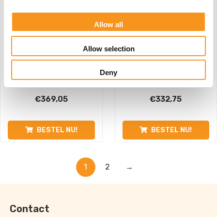
Allow all
Allow selection
Deny
Loavie Plain White
Finn Met Ringbediening
€
369,05
€
332,75
BESTEL NU!
BESTEL NU!
1
2
→
Contact