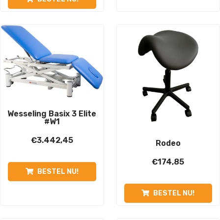
Wesseling Basix 3 Elite
#W1
€
3.442,45
Rodeo
€
174,85
BESTEL NU!
BESTEL NU!