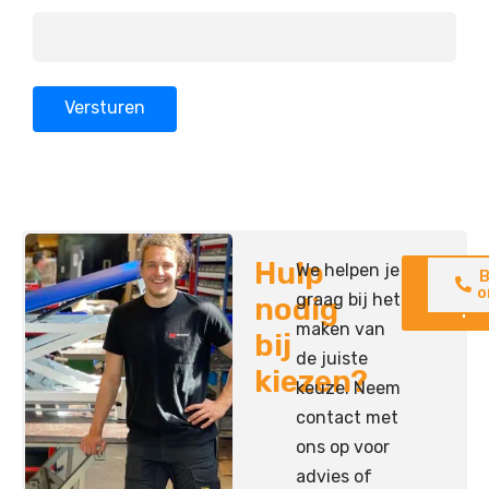
Hulp
We helpen je
Neem
B
contac
o
graag bij het
nodig
op
maken van
bij
de juiste
kiezen?
keuze. Neem
contact met
ons op voor
advies of