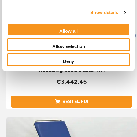
Show details
Allow all
Allow selection
Deny
Wesseling Basix 3 Elite #W1
€
3.442,45
BESTEL NU!