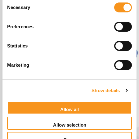
Consent
Necessary
Selection
Preferences
Statistics
Marketing
Wesseling Basix 3 Elite #W1
Show details
€
3.442,45
Allow all
BESTEL NU!
Allow selection