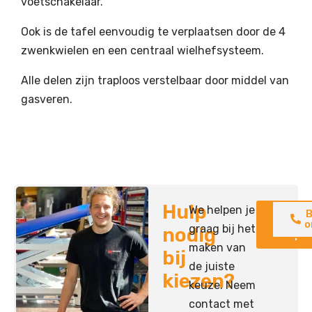
voetschakelaar.
Ook is de tafel eenvoudig te verplaatsen door de 4
zwenkwielen en een centraal wielhefsysteem.
Alle delen zijn traploos verstelbaar door middel van
gasveren.
Hulp
We helpen je
Neem
B
contac
o
graag bij het
nodig
op
maken van
bij
de juiste
kiezen?
keuze. Neem
contact met