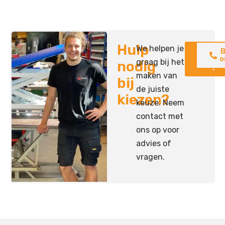
Hulp
We helpen je
Neem
B
contac
o
graag bij het
nodig
op
maken van
bij
de juiste
kiezen?
keuze. Neem
contact met
ons op voor
advies of
vragen.