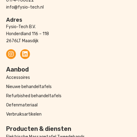
0174-706022
info@fysio-tech.nl
Adres
Fysio-Tech B.V.
Honderdland 116 – 118
2676LT Maasdijk
Aanbod
Accessoires
Nieuwe behandeltafels
Refurbished behandeltafels
Oefenmateriaal
Verbruiksartikelen
Producten & diensten
Elektrische Massagetafel Tweedehands