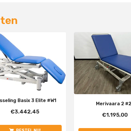
cten
sseling Basix 3 Elite #W1
Merivaara 2 #
€
3.442,45
€
1.195,00
BESTEL NU!