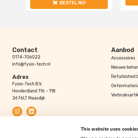
BESTEL NU!
Contact
Aanbod
0174-706022
Accessoires
info@fysio-tech.nl
Nieuwe behan
Adres
Refurbished 
Fysio-Tech B.V.
Oefenmateri
Honderdland 116 – 118
Verbruiksarti
2676LT Maasdijk
© Fysio-Tech
This website uses cookie