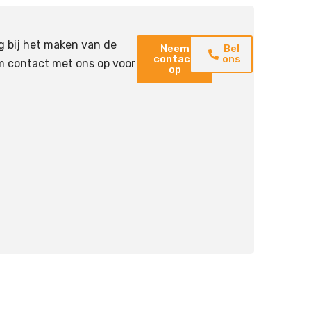
g bij het maken van de
Neem
Bel
contact
ons
m contact met ons op voor
op