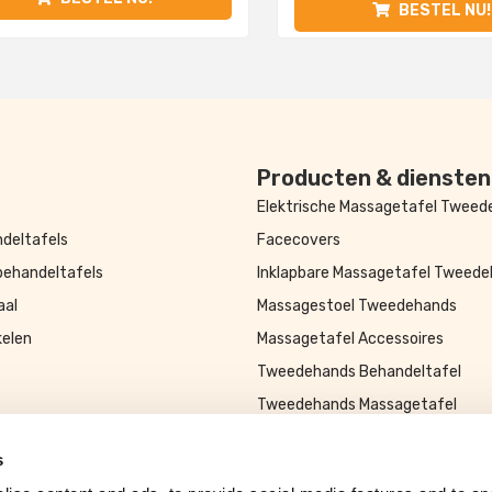
BESTEL NU!
Producten & diensten
Elektrische Massagetafel Twee
deltafels
Facecovers
behandeltafels
Inklapbare Massagetafel Tweed
aal
Massagestoel Tweedehands
kelen
Massagetafel Accessoires
Tweedehands Behandeltafel
Tweedehands Massagetafel
s