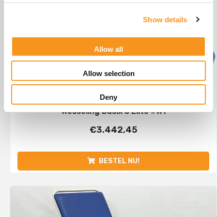
Show details
Allow all
Allow selection
Deny
Wesseling Basix 3 Elite #W1
€
3.442,45
BESTEL NU!