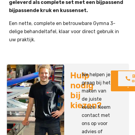
geleverd als complete set met een bijpassend
bijpassende kruk en kussenset.
Een nette, complete en betrouwbare Gymna 3-
delige behandeltafel, klaar voor direct gebruik in
uw praktijk.
Hulp
We helpen je
Neem
B
contac
o
graag bij het
nodig
op
maken van
bij
de juiste
kiezen?
keuze. Neem
contact met
ons op voor
advies of