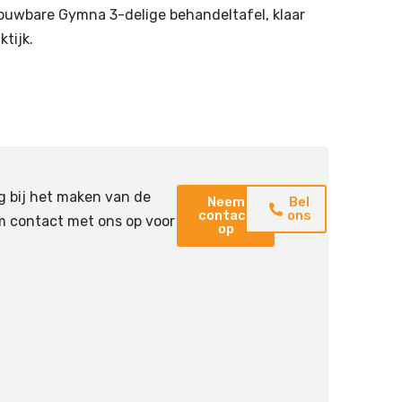
ouwbare Gymna 3-delige behandeltafel, klaar
ktijk.
g bij het maken van de
Neem
Bel
contact
ons
m contact met ons op voor
op