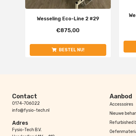
We
Wesseling Eco-Line 2 #29
€
875,00
BESTEL NU!
Contact
Aanbod
0174-706022
Accessoires
info@fysio-tech.nl
Nieuwe behan
Adres
Refurbished 
Fysio-Tech B.V.
Oefenmateri