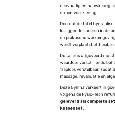
eenvoudig en nauwkeurig aan
stroomvoorziening.
Doordat de tafel hydraulisc
losliggende snoeren in de be
en praktische werkomgeving
wordt verplaatst of flexibel
De tafel is uitgevoerd met 3
waardoor verschillende behan
traploos verstelbaar, zodat d
massage, revalidatie en al
Deze Gymna verkeert in goed
volgens de Fysio-Tech refu
geleverd als complete se
kussenset.