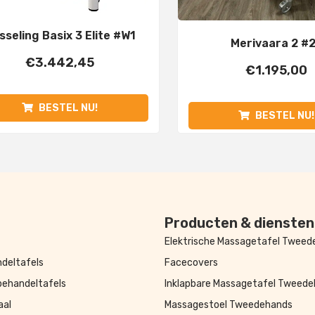
sseling Basix 3 Elite #W1
Merivaara 2 #
€
3.442,45
€
1.195,00
BESTEL NU!
BESTEL NU!
Producten & diensten
Elektrische Massagetafel Twee
deltafels
Facecovers
behandeltafels
Inklapbare Massagetafel Tweed
aal
Massagestoel Tweedehands