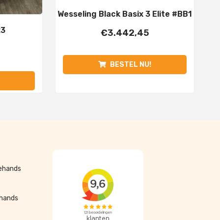
Wesseling Black Basix 3 Elite #BB1
23
€
3.442,45
BESTEL NU!
dehands
ehands