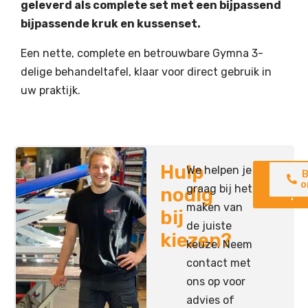
geleverd als complete set met een bijpassend
bijpassende kruk en kussenset.
Een nette, complete en betrouwbare Gymna 3-
delige behandeltafel, klaar voor direct gebruik in
uw praktijk.
Hulp
We helpen je
Neem
B
contac
o
graag bij het
nodig
op
maken van
bij
de juiste
kiezen?
keuze. Neem
contact met
ons op voor
advies of