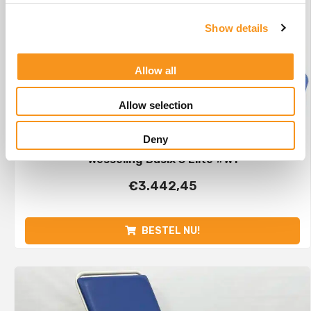
Show details
Allow all
Allow selection
Deny
Wesseling Basix 3 Elite #W1
€
3.442,45
BESTEL NU!