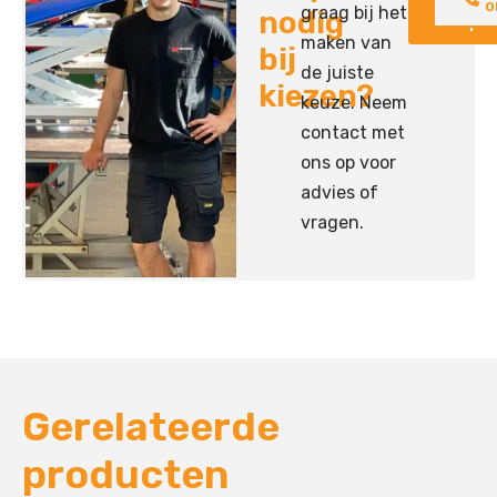
contac
o
graag bij het
nodig
op
maken van
bij
de juiste
kiezen?
keuze. Neem
contact met
ons op voor
advies of
vragen.
Gerelateerde
producten