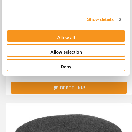
Show details
Allow all
Allow selection
Microvezel Doek
Deny
€
2,78
BESTEL NU!