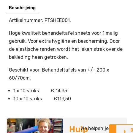
Beschrijving
Artikelnummer: FTSHEE001.
Hoge kwaliteit behandeltafel sheets voor 1 malig
gebruik. Voor extra hygiëne en bescherming. Door
de elastische randen wordt het laken strak over de
bekleding heen getrokken.
Geschikt voor: Behandeltafels van +/- 200 x
60/70cm.
1 x 10 stuks € 14,95
10 x 10 stuks €119,50
Hulp
We helpen je
Neem
B