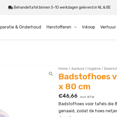
Behandeltafel binnen 5-10 werkdagen geleverd in NL & BE
paratie & Onderhoud
Herstofferen
Inkoop
Verhuur
Home
/
Aanbod
/
Hygiëne
/
Badstof
Badstofhoes v
x 80 cm
€
46,66
incl. BTW
Badstofhoes voor tafels die 8
genaaid, zodat de hoes netjes