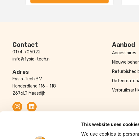
Contact
Aanbod
0174-706022
Accessoires
info@fysio-tech.nl
Nieuwe behan
Adres
Refurbished 
Fysio-Tech B.V.
Oefenmateri
Honderdland 116 – 118
Verbruiksarti
2676LT Maasdijk
© Fysio-Tech
This website uses cookie
We use cookies to personal