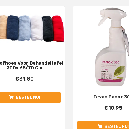
ofhoes Voor Behandeltafel
200x 65/70 Cm
€
31,80
Tevan Panox 3
BESTEL NU!
€
10,95
BESTEL NU!