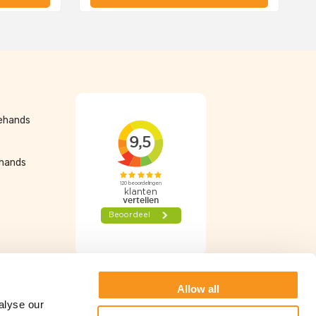
dehands
ehands
Algemene voorwaarden
Privacy Statement
Allow all
alyse our