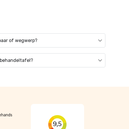
kbaar of wegwerp?
n behandeltafel?
dehands