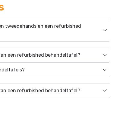
s
 een tweedehands en een refurbished
 van een refurbished behandeltafel?
ndeltafels?
 van een refurbished behandeltafel?