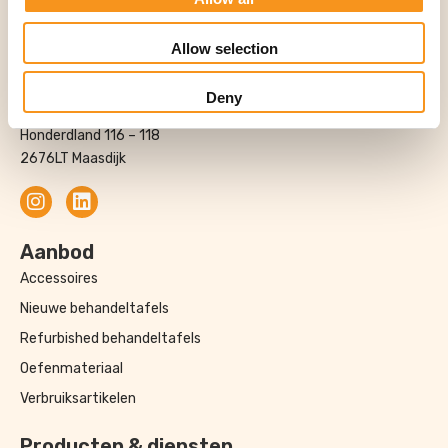
Contact
0174-706022
Allow selection
info@fysio-tech.nl
Adres
Deny
Fysio-Tech B.V.
Honderdland 116 – 118
2676LT Maasdijk
Aanbod
Accessoires
Nieuwe behandeltafels
Refurbished behandeltafels
Oefenmateriaal
Verbruiksartikelen
Producten & diensten