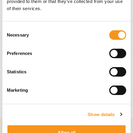
provided to them or that they’ve collected from your use
of their services.
Consent
Necessary
Selection
Papierrolhouder
Practical 4/5
Preferences
€
112,91
Statistics
BESTEL NU!
Marketing
1
Show details
Allow all