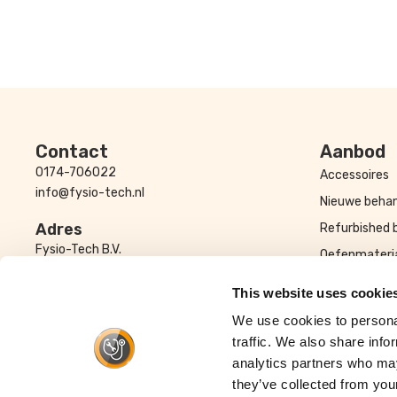
Contact
Aanbod
0174-706022
Accessoires
info@fysio-tech.nl
Nieuwe behan
Adres
Refurbished 
Fysio-Tech B.V.
Oefenmateri
Honderdland 116 – 118
Verbruiksarti
2676LT Maasdijk
This website uses cookie
We use cookies to personal
traffic. We also share info
analytics partners who may
© Fysio-Tech
they’ve collected from your