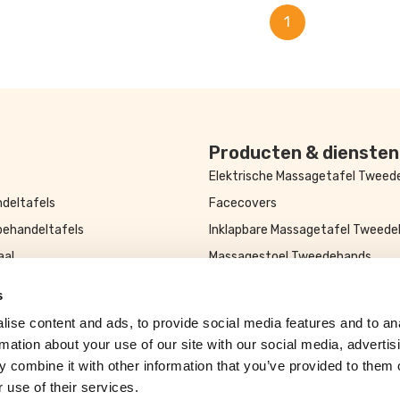
1
Producten & diensten
Elektrische Massagetafel Twee
deltafels
Facecovers
behandeltafels
Inklapbare Massagetafel Tweed
aal
Massagestoel Tweedehands
kelen
Massagetafel Accessoires
s
Tweedehands Behandeltafel
ise content and ads, to provide social media features and to an
Tweedehands Massagetafel
rmation about your use of our site with our social media, advertis
 combine it with other information that you’ve provided to them o
 use of their services.