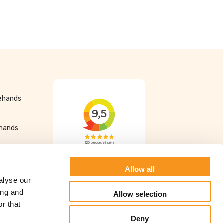
dehands
ehands
Allow all
alyse our
ing and
Allow selection
r that
Algemene voorwaarden
Privacy Statement
Deny