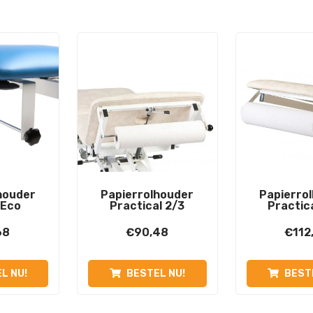
houder
Papierrolhouder
Papierro
/Eco
Practical 2/3
Practic
68
€
90,48
€
112
L NU!
BESTEL NU!
BEST