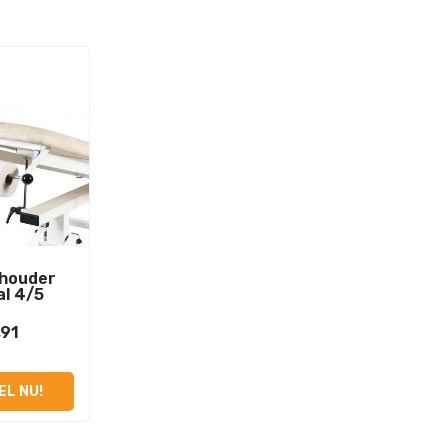
lhouder
al 4/5
,91
EL NU!